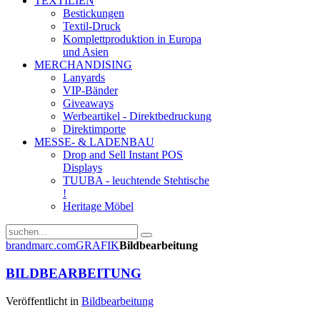
TEXTILIEN
Bestickungen
Textil-Druck
Komplettproduktion in Europa
und Asien
MERCHANDISING
Lanyards
VIP-Bänder
Giveaways
Werbeartikel - Direktbedruckung
Direktimporte
MESSE- & LADENBAU
Drop and Sell Instant POS
Displays
TUUBA - leuchtende Stehtische
!
Heritage Möbel
brandmarc.com
GRAFIK
Bildbearbeitung
BILDBEARBEITUNG
Veröffentlicht in
Bildbearbeitung