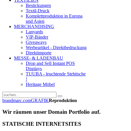
TEXTILIEN
Bestickungen
Textil-Druck
Komplettproduktion in Europa
und Asien
MERCHANDISING
Lanyards
VIP-Bänder
Giveaways
Werbeartikel - Direktbedruckung
Direktimporte
MESSE- & LADENBAU
Drop and Sell Instant POS
Displays
TUUBA - leuchtende Stehtische
!
Heritage Möbel
brandmarc.com
GRAFIK
Reproduktion
Wir räumen unser Domain Portfolio auf.
STATISCHE INTERNETSITES