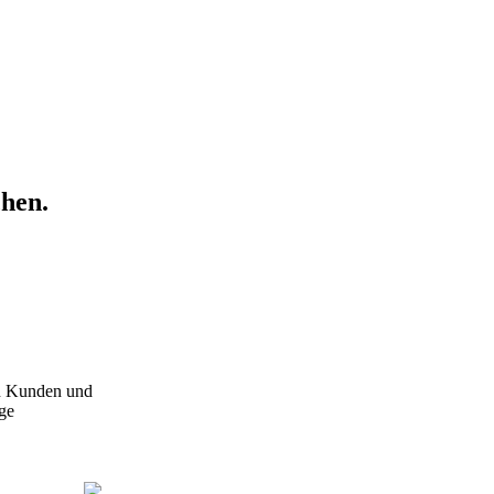
chen.
en Kunden und
ige