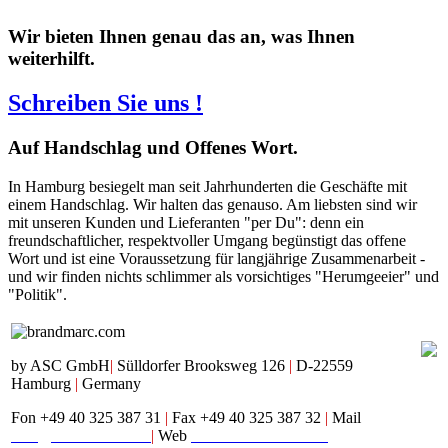
Wir bieten Ihnen genau das an, was Ihnen
weiterhilft.
Schreiben Sie uns !
Auf
Handschlag und Offenes Wort.
In Hamburg besiegelt man seit Jahrhunderten die Geschäfte mit
einem Handschlag. Wir halten das genauso. Am liebsten sind wir
mit unseren Kunden und Lieferanten "per Du": denn ein
freundschaftlicher, respektvoller Umgang begünstigt das offene
Wort und ist eine Voraussetzung für langjährige Zusammenarbeit -
und wir finden nichts schlimmer als vorsichtiges "Herumgeeier" und
"Politik".
by ASC GmbH
|
Sülldorfer Brooksweg 126
|
D-22559
Hamburg
|
Germany
Fon +49 40 325 387 31
|
Fax +49 40 325 387 32
|
Mail
mail@brandmarc.com
|
Web
www.brandmarc.com