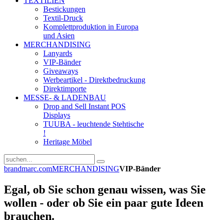
TEXTILIEN
Bestickungen
Textil-Druck
Komplettproduktion in Europa
und Asien
MERCHANDISING
Lanyards
VIP-Bänder
Giveaways
Werbeartikel - Direktbedruckung
Direktimporte
MESSE- & LADENBAU
Drop and Sell Instant POS
Displays
TUUBA - leuchtende Stehtische
!
Heritage Möbel
brandmarc.com
MERCHANDISING
VIP-Bänder
Egal, ob Sie schon genau wissen, was Sie
wollen - oder ob Sie ein paar gute Ideen
brauchen.