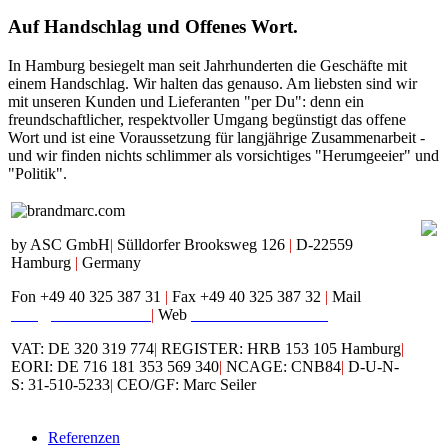
Auf
Handschlag und Offenes Wort.
In Hamburg besiegelt man seit Jahrhunderten die Geschäfte mit
einem Handschlag. Wir halten das genauso. Am liebsten sind wir
mit unseren Kunden und Lieferanten "per Du": denn ein
freundschaftlicher, respektvoller Umgang begünstigt das offene
Wort und ist eine Voraussetzung für langjährige Zusammenarbeit -
und wir finden nichts schlimmer als vorsichtiges "Herumgeeier" und
"Politik".
by ASC GmbH
|
Sülldorfer Brooksweg 126
|
D-22559
Hamburg
|
Germany
Fon +49 40 325 387 31
|
Fax +49 40 325 387 32
|
Mail
mail@brandmarc.com
|
Web
www.brandmarc.com
VAT: DE 320 319 774
|
REGISTER: HRB 153 105 Hamburg
|
EORI: DE 716 181 353 569 340
|
NCAGE: CNB84
|
D-U-N-
S: 31-510-5233
|
CEO/GF: Marc Seiler
Referenzen