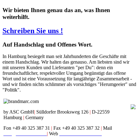
Wir bieten Ihnen genau das an, was Ihnen
weiterhilft.
Schreiben Sie uns !
Auf
Handschlag und Offenes Wort.
In Hamburg besiegelt man seit Jahrhunderten die Geschäfte mit
einem Handschlag. Wir halten das genauso. Am liebsten sind wir
mit unseren Kunden und Lieferanten "per Du": denn ein
freundschaftlicher, respektvoller Umgang begünstigt das offene
Wort und ist eine Voraussetzung für langjährige Zusammenarbeit -
und wir finden nichts schlimmer als vorsichtiges "Herumgeeier" und
"Politik".
by ASC GmbH
|
Sülldorfer Brooksweg 126
|
D-22559
Hamburg
|
Germany
Fon +49 40 325 387 31
|
Fax +49 40 325 387 32
|
Mail
mail@brandmarc.com
|
Web
www.brandmarc.com