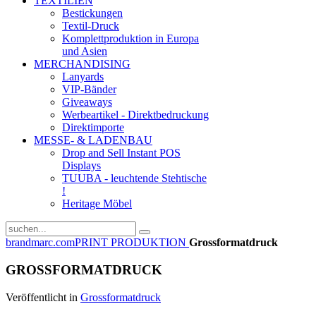
TEXTILIEN
Bestickungen
Textil-Druck
Komplettproduktion in Europa
und Asien
MERCHANDISING
Lanyards
VIP-Bänder
Giveaways
Werbeartikel - Direktbedruckung
Direktimporte
MESSE- & LADENBAU
Drop and Sell Instant POS
Displays
TUUBA - leuchtende Stehtische
!
Heritage Möbel
brandmarc.com
PRINT PRODUKTION
Grossformatdruck
GROSSFORMATDRUCK
Veröffentlicht in
Grossformatdruck