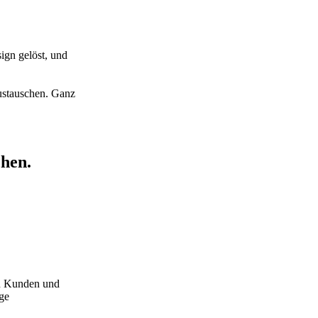
ign gelöst, und
austauschen. Ganz
chen.
en Kunden und
ige