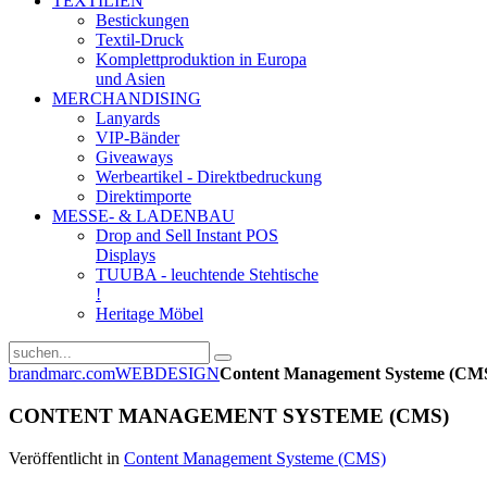
TEXTILIEN
Bestickungen
Textil-Druck
Komplettproduktion in Europa
und Asien
MERCHANDISING
Lanyards
VIP-Bänder
Giveaways
Werbeartikel - Direktbedruckung
Direktimporte
MESSE- & LADENBAU
Drop and Sell Instant POS
Displays
TUUBA - leuchtende Stehtische
!
Heritage Möbel
brandmarc.com
WEBDESIGN
Content Management Systeme (CM
CONTENT MANAGEMENT SYSTEME (CMS)
Veröffentlicht in
Content Management Systeme (CMS)