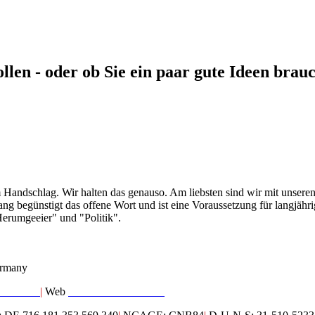
ollen - oder ob Sie ein paar gute Ideen brau
m Handschlag. Wir halten das genauso. Am liebsten sind wir mit unser
ang begünstigt das offene Wort und ist eine Voraussetzung für langjähr
Herumgeeier" und "Politik".
rmany
marc.com
|
Web
www.brandmarc.com