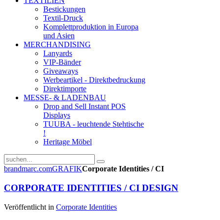
TEXTILIEN
Bestickungen
Textil-Druck
Komplettproduktion in Europa
und Asien
MERCHANDISING
Lanyards
VIP-Bänder
Giveaways
Werbeartikel - Direktbedruckung
Direktimporte
MESSE- & LADENBAU
Drop and Sell Instant POS
Displays
TUUBA - leuchtende Stehtische
!
Heritage Möbel
brandmarc.com
GRAFIK
Corporate Identities / CI
CORPORATE IDENTITIES / CI DESIGN
Veröffentlicht in
Corporate Identities