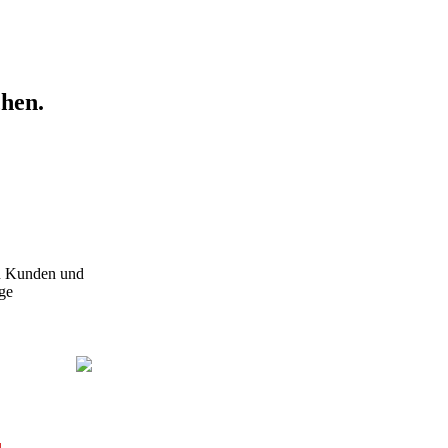
chen.
en Kunden und
ige