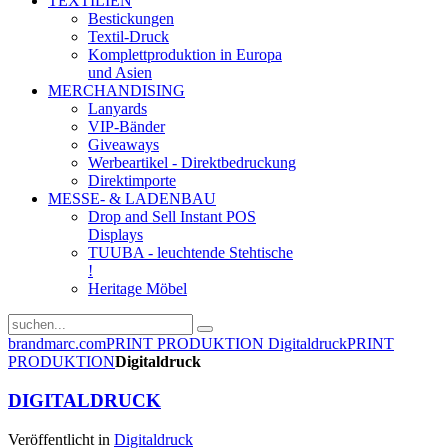
TEXTILIEN
Bestickungen
Textil-Druck
Komplettproduktion in Europa
und Asien
MERCHANDISING
Lanyards
VIP-Bänder
Giveaways
Werbeartikel - Direktbedruckung
Direktimporte
MESSE- & LADENBAU
Drop and Sell Instant POS
Displays
TUUBA - leuchtende Stehtische
!
Heritage Möbel
brandmarc.com
PRINT PRODUKTION
Digitaldruck
PRINT
PRODUKTION
Digitaldruck
DIGITALDRUCK
Veröffentlicht in
Digitaldruck